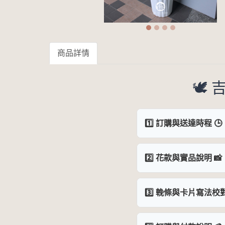
商品詳情
🕊
1️⃣ 訂購與送達時程 🕒
2️⃣ 花款與實品說明 📸
3️⃣ 輓條與卡片寫法校對