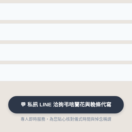
💬 私訊 LINE 洽詢弔唁蘭花與輓條代寫
專人即時服務，為您貼心核對儀式時間與悼念稱謂