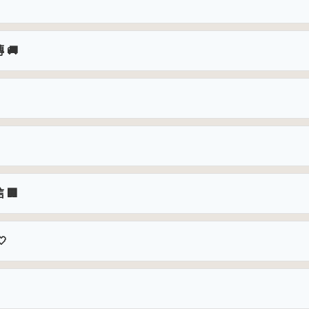
 🚚
 🏢
