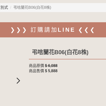
告別式
弔唁蘭花B06(白花8株)
❯❯❯ 訂購請加LINE ❮❮❮
弔唁蘭花B06(白花8株)
商品原價
$ 6,088
商品售價
$ 5,888