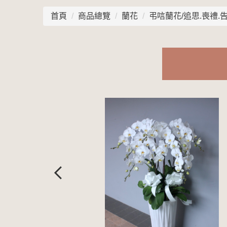
首頁
商品總覽
蘭花
弔唁蘭花/追思.喪禮.