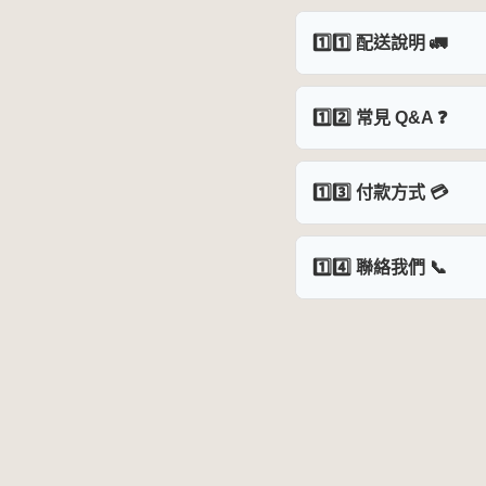
1️⃣1️⃣ 配送說明 🚛
1️⃣2️⃣ 常見 Q&A ❓
1️⃣3️⃣ 付款方式 💳
1️⃣4️⃣ 聯絡我們 📞