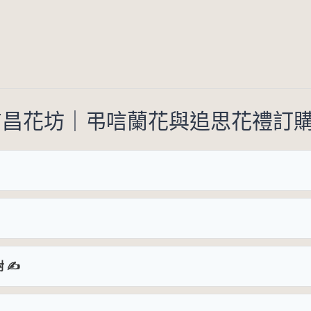
️ 吉昌花坊｜弔唁蘭花與追思花禮訂
 ✍️