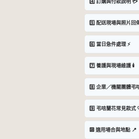
4️⃣ 訂購與付款說明 💳
5️⃣ 配送現場與照片回傳
6️⃣ 當日急件處理 ⚡
7️⃣ 養護與現場維護 🕯️
8️⃣ 企業／機關團體弔唁
9️⃣ 弔唁蘭花常見款式 
🔟 適用場合與地點 📍