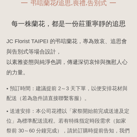
弔唁蘭花/追思.喪禮.告別式
每一株蘭花，都是一份莊重寧靜的追思
JC Florist TAIPEI 的弔唁蘭花，專為致哀、追思會
與告別式等場合設計，
以素雅姿態與純淨色調，傳遞深切哀悼與撫慰人心
的力量。
▪ 預訂時間：建議提前 2～3 天下單，以便安排花材與
配送（若為急件請直接聯繫客服）。
▪ 送達安排：本公司花禮以「家祭開始前完成送達及定
位」為標準配送流程。若有特殊指定時段需求（如家
祭前 30～60 分鐘完成），請於訂購時提前告知，我們