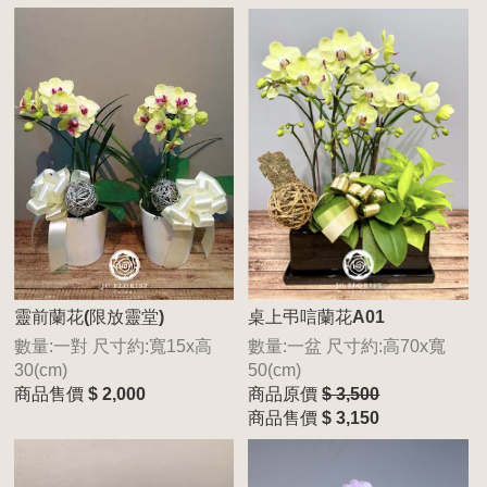
靈前蘭花(限放靈堂)
桌上弔唁蘭花A01
數量:一對 尺寸約:寬15x高
數量:一盆 尺寸約:高70x寬
30(cm)
50(cm)
商品售價
$ 2,000
商品原價
$ 3,500
商品售價
$ 3,150