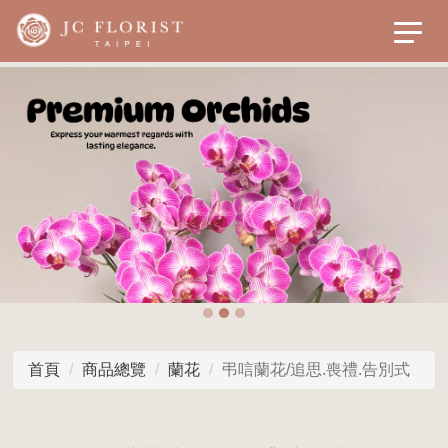
首頁
商品總覽
蘭花
弔唁蘭花/追思.喪禮.告別式