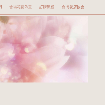
們
會場花藝佈置
訂購流程
台灣花店協會