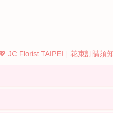
💖 JC Florist TAIPEI｜花束訂購須
晚請於送達前 1–2 天下單。
備花包裝。