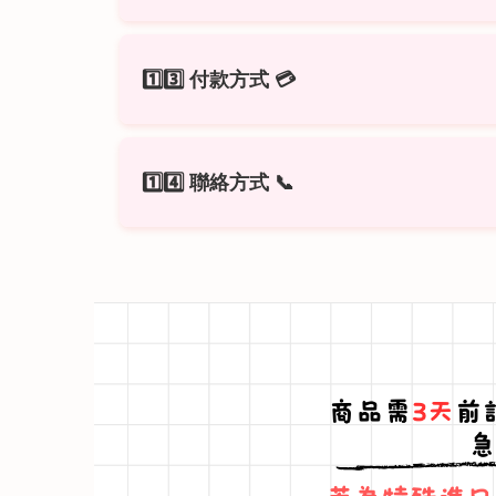
外縣市配送：
目前僅提供
桃園／中壢
🌸 花束常見 Q&A
1️⃣3️⃣ 付款方式
💳
Q1：
可指定花種與顏色嗎？
A：可以，提供客製化設計；若遇缺貨
Q2：
ATM 轉帳
訂購後多久可送達？
、
LINE Pay
皆可。
1️⃣4️⃣ 聯絡方式
📞
A：一般花束 1～2 天內送達，急件
付款後請提供明細或截圖，方便出貨。
Q3：
可以附卡片嗎？
A：可以，下單時備註內容，我們會一
電話：
(02) 2255-9388
Q4：
花束要補水嗎？
官方 LINE：
@jc99
（營業時間內小幫
A：
長時間擺放建議拆包、剪花腳、放
Q5：
可以指定送達時段嗎？
A：可於下單時備註上午／下午／全天
Q6：
是否可開立收據？
A：可以，請於下單時告知，我們開立