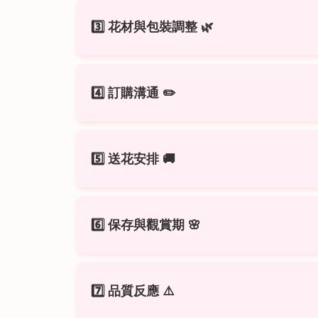
商品照片僅供參考，實際成品依設計師
3️⃣ 花材與包裝調整
🌿
每束花皆為獨一無二之手工設計，
成品
若對色系或風格有特別偏好，建議下單
花材、包裝紙或緞帶可能因季節、供貨
4️⃣ 訂購溝通
✏️
設計師會以
同等價值與風格替代
，確
下單時請提供具體描述：
例：「白玫瑰
5️⃣ 送花安排
🚚
避免使用主觀形容詞（如「高雅」「大
花束依約定時段送達，並提供拍照回傳
6️⃣ 保存與觀賞期
🌸
若需搭配活動或典禮，請提供詳細時間
急件請 直接來電洽詢
，視花材與車趟
避免陽光直射、冷氣出風口、二手菸
7️⃣ 品質反應
⚠️
每日剪短花腳 1–2 公分，放入乾淨花