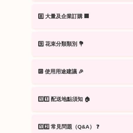
觀賞期約 2～4 天（依環境而異），搭
若收到花束有損傷或品質疑慮，
請立即
8️⃣ 大量及企業訂購
🏢
鮮花為自然植物，製作後即開始凋謝，
如希望長期保存，建議選擇
永生花或
提供大量／企業客製服務，依品牌形象
9️⃣ 花束分類類別
💐
歡迎洽詢，我們將提供最合適方案與報
告白／求婚花束：
紅玫瑰、粉玫瑰，浪
🔟 使用用途建議
🎉
生日花束：
粉橘香檳色系，傳遞喜悅與
感謝祝福花束：
典雅中性色調，適合表
告白、求婚、生日祝福、畢業典禮
慰問花束：
白、綠、淡粉色系，傳遞安
1️⃣1️⃣ 配送地點須知
🏠
感謝贈禮、教師節、節慶活動
畢業花束：
繽紛色系，象徵青春與祝福
慰問、探病、追思花束
板橋區：
單筆滿
2,000 元免運
，自取
公司活動、展覽開幕、拍攝花禮道具
1️⃣2️⃣ 常見問題（Q&A）
❓
大台北地區：
單筆滿
2,500 元起免運
，