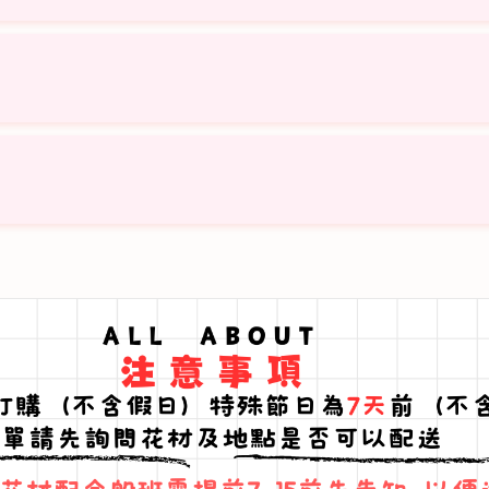
／基隆市區
專車配送，詳情請洽官方 LINE。
會以等值花材替代。
請來電洽詢，視花材與車趟狀況評估是否可出貨。
併印製。
手回覆）
入花瓶補水
。
，我們會盡力配合。
可報帳
免用統一發票收據
。