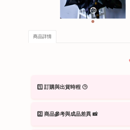
商品詳情
1️⃣ 訂購與出貨時程
🕒
建議
提前 2～3 天預訂
（不含假日），最
2️⃣ 商品參考與成品差異
📸
花束皆為
客製化製作
，無現貨販售。
需
先付款後製作
，確認款項後即開始