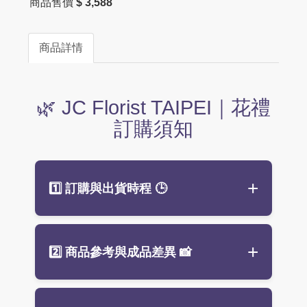
商品售價
$ 3,588
商品詳情
🌿 JC Florist TAIPEI｜花禮
訂購須知
1️⃣ 訂購與出貨時程
🕒
建議
提前 3 天預訂
（不含假日），
2️⃣ 商品參考與成品差異
📸
最晚請於送達前 1–2 天下單，確保
鮮花新鮮與設計完整。
商品皆無現貨，訂單成立後才開始
商品照片僅供參考，實際花禮依設