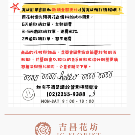
會以同等價值花材替代並保持整體
風格一致。
Q4：
盆花的花材可以維持多久？
A：一般花材約可維持 2～3天，若
搭配耐放的觀葉植物，花期可延長
至兩週以上。
Q5：
需要自己澆水嗎？
A：若為「鮮花盆花」，基座多為含
水海綿，每天少量補水即可。若為
「植栽盆花」，建議每2～3天澆一
次水，保持土壤微濕。
Q6：
可以幫我附上卡片或祝賀詞
嗎？
A：可以，我們提供卡片服務。可於
下單時備註「卡片內容」。
Q7：
是否可指定送達時間？
A：可於下單時備註「希望送達時