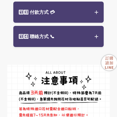
設計。
展覽與藝文活動、廟會慶典：
會場
大台北地區：
單筆滿 2,500 元起免
🌿 訂購盆花常見 Q&A
1️⃣3️⃣ 付款方式
💳
佈置花藝
、廟會慶典**喜氣盆花**
運，詳情請洽官方 LINE。（提供
雙
居家佈置盆花：
以自然風格或
永生
Q1：
我要怎麼挑選適合的盆花？
北配送
服務）
花
、
人造花
為主，適合擺放於客
空間美化、企業贈禮：
商業空間配
A：可依「用途」與「對象」挑選。
廳、玄關或工作室。
花
、
公司櫃檯花藝
、企業贈禮
外縣市配送：
專車配送，目前僅提
若是開幕、喬遷建議選用鮮豔長形
ATM 轉帳
、
LINE PAY
皆可。
供
桃園、中壢、基隆市區
。
感謝祝福盆花：
以典雅色系搭配精
1️⃣4️⃣ 聯絡方式
📞
盆花；若是居家、公司擺飾，可選
完成付款請提供明細或截圖，方便
緻包裝，是最佳
教師節贈禮
或
升遷
中小型綠植或優雅花材；追思場合
出貨作業。
祝賀花禮
。
則以
告別式花材
為主。
生日祝福盆花：
電話：(02) 2255-9388
以明亮、溫馨色系
Q2：
訂購後多久可以送達？
為主，如粉紅、橘黃、香檳玫瑰
A：一般盆花可於下單後 1～2天內
官方 LINE：@jc99（營業時間內小
等，最受歡迎的
生日花束
與祝福。
送達，若為急件或大型活動盆花，
幫手回覆）
可來電洽詢，我們可提供「
當日急
探病慰問盆花：
選用清新柔和色
件服務
」依地點與時間彈性安排。
彩，象徵康復與希望，是體貼的
探
病花禮
，避免濃烈香氣或百合。
Q3：
可以指定花材或顏色嗎？
A：可以，我們提供「
客製化花禮服
務
」，可依喜好或品牌形象調整花
色與風格。如遇花材季節性缺貨，