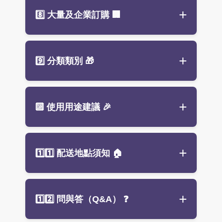
補水方式：
若收到花禮時對品質有疑慮，請立
8️⃣ 大量及企業訂購
🏢
盆花：每日檢查水量，保持花藝
即聯繫，我們會盡快處理。
海綿濕潤
鮮花為自然植物，製作後即開始凋
花束：剪短花腳並放入乾淨水中
謝，隔日或多日反應不作為售後依
大量或企業訂單
可享專屬優惠與
客
9️⃣ 分類類別
🎁
據。
環境清潔：
花葉掉落請及時清理。
製化服務
。
若希望花朵長期維持，建議選擇
永
最佳觀賞期約 2–3 天（依環境而
歡迎來訊洽詢，我們將依需求提供
生花
或
人造花
。
異），適時照顧可延長花況。
專業建議與報價。
節慶贈禮盆花：
依節慶主題搭配花
🔟 使用用途建議
🎉
色，如春節紅金、中秋橙黃、聖誕
紅綠，是絕佳的
節慶花禮
選擇，增
添節日氣氛。
開幕誌慶、公司活動／記者會：
開
1️⃣1️⃣ 配送地點須知
🏠
喬遷祝賀盆花：
結合綠植與長壽花
幕花禮
、
典禮盆花
、
記者會花禮
材，象徵新居平安、財源廣進。適
節慶贈禮、喬遷祝賀：
節慶花禮訂
合
喬遷花禮
。
購
、
喬遷花禮
板橋區：
單筆滿 2,000 元免運，自
戀人告白盆花：
浪漫紅粉色系，搭
1️⃣2️⃣ 問與答（Q&A）
❓
追思／告別式：
告別式盆花
、追思
取不適用優惠，付款後立即出貨。
配玫瑰、桔梗或康乃馨，表達真摯
用花
（專營
板橋花店
服務）
愛意。專為
告白花束
或
情人節花禮