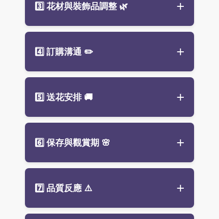
3️⃣ 花材與裝飾品調整
🌿
製作。
計師手作及當日進貨花材為主。
先付款後出貨，確認款項後即開始
成品無法與照片完全一致，介意者
備貨製作，請提前預訂以免延誤。
請先私訊確認再下單。
花材、花器或裝飾品可能因季節、
4️⃣ 訂購溝通
✏️
缺貨或品質不佳而調整。
設計師將以同等風格與品質替換搭
配，確保整體美感。
下單時請提供具體描述，避免使用
5️⃣ 送花安排
🚚
「大器」「典雅」等主觀形容詞，
以免認知落差。
建議說明色系、用途或偏好風格，
花禮將依請柬時間準時送達，並提
6️⃣ 保存與觀賞期
🌸
如「白玫瑰為主」「粉色調」「開
供拍照回傳確認花況。
幕花禮」。
請務必提供喜帖或請柬，以便安排
送花時間。
擺放位置：
避免陽光直射、冷氣出
7️⃣ 品質反應
⚠️
風口、
香燭
及二手菸。
保持通風：
建議放置陰涼通風處。