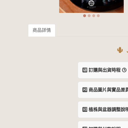
商品詳情
🌵
1️⃣ 訂購與出貨時程 🕒
2️⃣ 商品圖片與實品差異
3️⃣ 植株與盆器調整說明