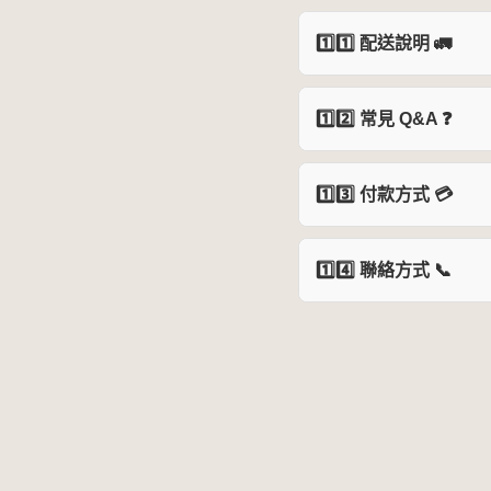
1️⃣1️⃣ 配送說明 🚛
1️⃣2️⃣ 常見 Q&A ❓
1️⃣3️⃣ 付款方式 💳
1️⃣4️⃣ 聯絡方式 📞