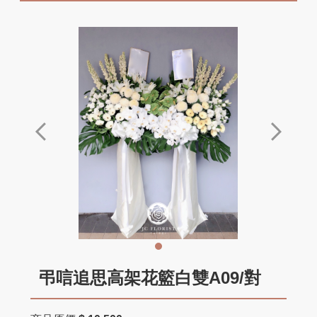
弔唁追思高架花籃白雙A09/對