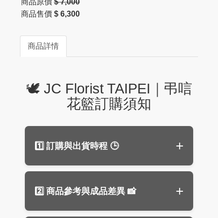
商品原價
$ 7,000
商品售價
$ 6,300
商品詳情
🕊️ JC Florist TAIPEI｜弔唁
花籃訂購須知
1️⃣ 訂購與出貨時程
🕒
建議
提前 3 天預訂
（不含假
2️⃣ 商品參考與成品差異
📸
日），最晚請於送達前 1–2 天下
單，確保花材新鮮與設計完整。