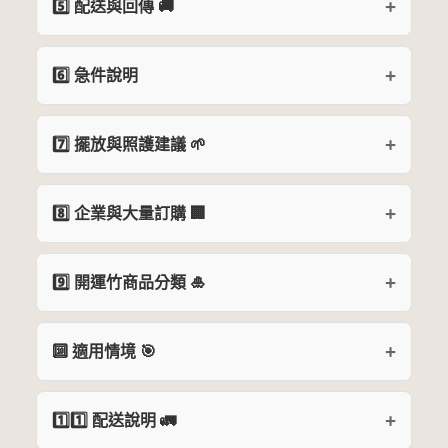
5️⃣ 配送與回傳 🚚
6️⃣ 急件說明
7️⃣ 擺放與照護建議 🌱
8️⃣ 企業與大量訂購 🏢
9️⃣ 開運竹商品分類 🎍
🔟 適用情境 🎯
1️⃣1️⃣ 配送說明 🚛