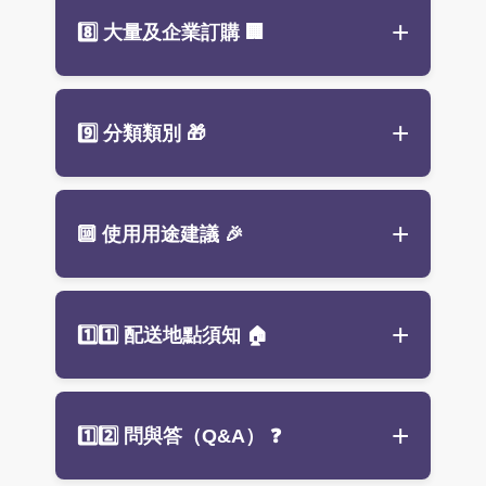
補水方式：
若收到花禮時對品質有疑慮，請立
8️⃣ 大量及企業訂購
🏢
盆花：每日檢查水量，保持花藝
即聯繫，我們會盡快處理。
海綿濕潤
鮮花為自然植物，製作後即開始凋
花束：剪短花腳並放入乾淨水中
謝，隔日或多日反應不作為售後依
大量或企業訂單
可享專屬優惠與
客
9️⃣ 分類類別
🎁
據。
環境清潔：
花葉掉落請及時清理。
製化服務
。
若希望花朵長期維持，建議選擇
永
最佳觀賞期約 2–3 天（依環境而
歡迎來訊洽詢，我們將依需求提供
生花
或
人造花
。
異），適時照顧可延長花況。
專業建議與報價。
節慶贈禮盆花：
依節慶主題搭配花
🔟 使用用途建議
🎉
色，如春節紅金、中秋橙黃、聖誕
紅綠，是絕佳的
節慶花禮
選擇，增
添節日氣氛。
開幕誌慶、公司活動／記者會：
開
1️⃣1️⃣ 配送地點須知
🏠
喬遷祝賀盆花：
結合綠植與長壽花
幕花禮
、
典禮盆花
、
記者會花禮
材，象徵新居平安、財源廣進。適
節慶贈禮、喬遷祝賀：
節慶花禮訂
合
喬遷花禮
。
購
、
喬遷花禮
板橋區：
單筆滿 2,000 元免運，自
戀人告白盆花：
浪漫紅粉色系，搭
1️⃣2️⃣ 問與答（Q&A）
❓
追思／告別式：
告別式盆花
、追思
取不適用優惠，付款後立即出貨。
配玫瑰、桔梗或康乃馨，表達真摯
用花
（專營
板橋花店
服務）
愛意。專為
告白花束
或
情人節花禮