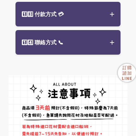
設計。
展覽與藝文活動、廟會慶典：
會場
大台北地區：
單筆滿 2,500 元起免
🌿 訂購盆花常見 Q&A
1️⃣3️⃣ 付款方式
💳
佈置花藝
、廟會慶典**喜氣盆花**
運，詳情請洽官方 LINE。（提供
雙
居家佈置盆花：
以自然風格或
永生
Q1：
我要怎麼挑選適合的盆花？
北配送
服務）
花
、
人造花
為主，適合擺放於客
空間美化、企業贈禮：
商業空間配
A：可依「用途」與「對象」挑選。
廳、玄關或工作室。
花
、
公司櫃檯花藝
、企業贈禮
外縣市配送：
專車配送，目前僅提
若是開幕、喬遷建議選用鮮豔長形
ATM 轉帳
、
LINE PAY
皆可。
供
桃園、中壢、基隆市區
。
感謝祝福盆花：
以典雅色系搭配精
1️⃣4️⃣ 聯絡方式
📞
盆花；若是居家、公司擺飾，可選
完成付款請提供明細或截圖，方便
緻包裝，是最佳
教師節贈禮
或
升遷
中小型綠植或優雅花材；追思場合
出貨作業。
祝賀花禮
。
則以
告別式花材
為主。
生日祝福盆花：
電話：(02) 2255-9388
以明亮、溫馨色系
Q2：
訂購後多久可以送達？
為主，如粉紅、橘黃、香檳玫瑰
A：一般盆花可於下單後 1～2天內
官方 LINE：@jc99（營業時間內小
等，最受歡迎的
生日花束
與祝福。
送達，若為急件或大型活動盆花，
幫手回覆）
可來電洽詢，我們可提供「
當日急
探病慰問盆花：
選用清新柔和色
件服務
」依地點與時間彈性安排。
彩，象徵康復與希望，是體貼的
探
病花禮
，避免濃烈香氣或百合。
Q3：
可以指定花材或顏色嗎？
A：可以，我們提供「
客製化花禮服
務
」，可依喜好或品牌形象調整花
色與風格。如遇花材季節性缺貨，