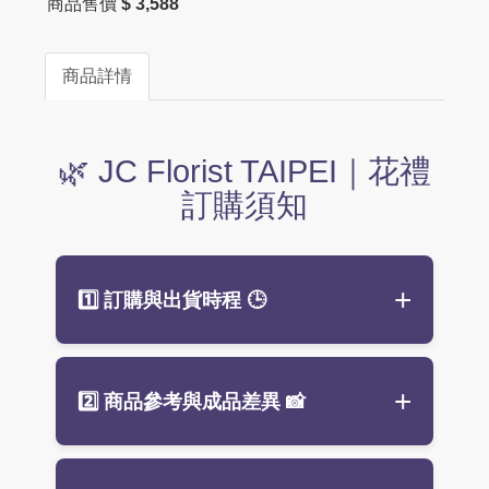
商品售價
$ 3,588
商品詳情
🌿 JC Florist TAIPEI｜花禮
訂購須知
1️⃣ 訂購與出貨時程
🕒
建議
提前 3 天預訂
（不含假日），
2️⃣ 商品參考與成品差異
📸
最晚請於送達前 1–2 天下單，確保
鮮花新鮮與設計完整。
商品皆無現貨，訂單成立後才開始
商品照片僅供參考，實際花禮依設