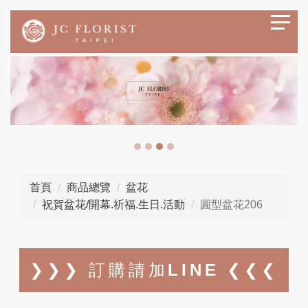
首頁
商品總覽
盆花
祝賀盆花/開幕.祈福.生日.活動
圓型盆花206
❯❯❯ 訂購請加LINE ❮❮❮