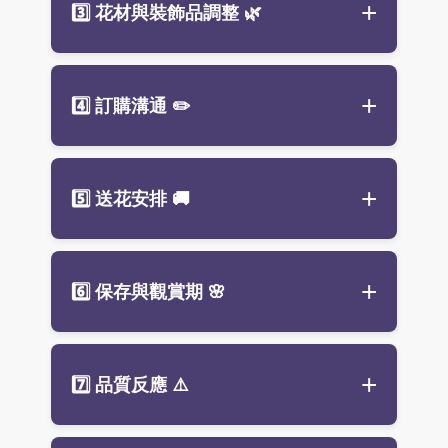
3️⃣ 花材與裝飾品調整
🌿
製作。
計師手作及當日進貨花材為主。
先付款後出貨，確認款項後即開始
成品無法與照片完全一致，介意者
備貨製作，請提前預訂以免延誤。
請先私訊確認再下單。
花材、花器或裝飾品可能因季節、
4️⃣ 訂購溝通
✏️
缺貨或品質不佳而調整。
設計師將以同等風格與品質替換搭
配，確保整體美感。
下單時請提供具體描述，避免使用
5️⃣ 送花安排
🚚
「大器」「典雅」等主觀形容詞，
以免認知落差。
建議說明色系、用途或偏好風格，
花禮將依請柬時間準時送達，並提
6️⃣ 保存與觀賞期
🌸
如「白玫瑰為主」「粉色調」「開
供拍照回傳確認花況。
幕花禮」。
請務必提供喜帖或請柬，以便安排
送花時間。
擺放位置：
避免陽光直射、冷氣出
7️⃣ 品質反應
⚠️
風口、
香燭
及二手菸。
保持通風：
建議放置陰涼通風處。