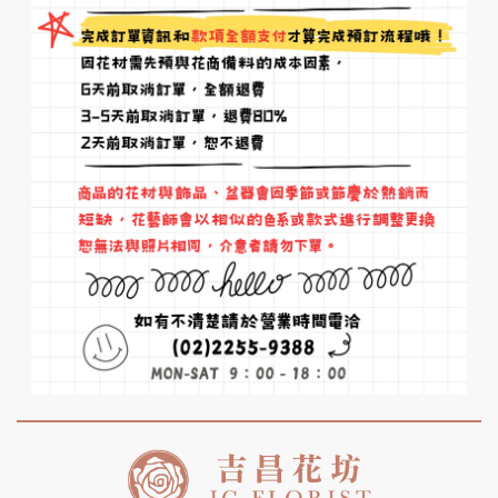
會以同等價值花材替代並保持整體
風格一致。
Q4：
盆花的花材可以維持多久？
A：一般花材約可維持 2～3天，若
搭配耐放的觀葉植物，花期可延長
至兩週以上。
Q5：
需要自己澆水嗎？
A：若為「鮮花盆花」，基座多為含
水海綿，每天少量補水即可。若為
「植栽盆花」，建議每2～3天澆一
次水，保持土壤微濕。
Q6：
可以幫我附上卡片或祝賀詞
嗎？
A：可以，我們提供卡片服務。可於
下單時備註「卡片內容」。
Q7：
是否可指定送達時間？
A：可於下單時備註「希望送達時