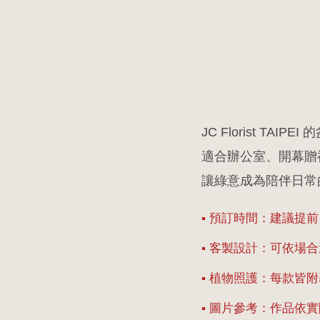
JC Florist T
適合辦公室、開幕贈
讓綠意成為陪伴日常
▪ 預訂時間：建議提
▪ 客製設計：可依場
▪ 植物照護：每款皆
▪ 圖片參考：作品依