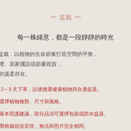
盆栽
每一株綠意，都是一段靜靜的時光
AIPEI 的盆栽，以植物的生命節奏打造空間的平衡，
禮、居家擺設或節慶祝賀，
的溫柔存在。
前 2～3 天下單，以便挑選健康植物與合適盆器。
合選擇植物種類、尺寸與風格。
附基本照護建議，部分品項可選擇包裝或防水盆器。
實際植栽狀況呈現，無法與照片完全相同。